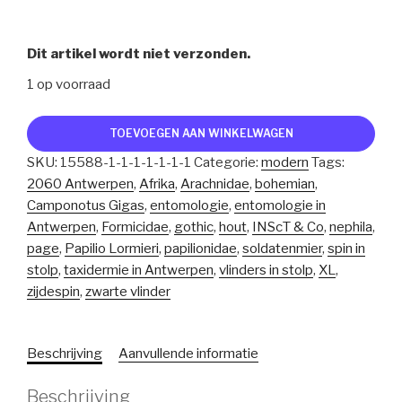
Dit artikel wordt niet verzonden.
1 op voorraad
houten
TOEVOEGEN AAN WINKELWAGEN
stolp
SKU:
15588-1-1-1-1-1-1-1
Categorie:
modern
Tags:
met
2060 Antwerpen
,
Afrika
,
Arachnidae
,
bohemian
,
soldatenmieren
Camponotus Gigas
,
entomologie
,
entomologie in
aantal
Antwerpen
,
Formicidae
,
gothic
,
hout
,
INScT & Co
,
nephila
,
page
,
Papilio Lormieri
,
papilionidae
,
soldatenmier
,
spin in
stolp
,
taxidermie in Antwerpen
,
vlinders in stolp
,
XL
,
zijdespin
,
zwarte vlinder
Beschrijving
Aanvullende informatie
Beschrijving