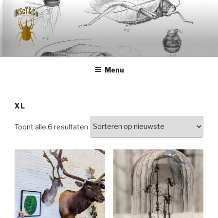
Naar
de
inhoud
springen
INSCT & CO
Menu
XL
Gesorteerd
Toont alle 6 resultaten
op
nieuwste