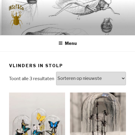
Naar
de
inhoud
springen
INSCT & CO
Menu
VLINDERS IN STOLP
Gesorteerd
Toont alle 3 resultaten
op
nieuwste