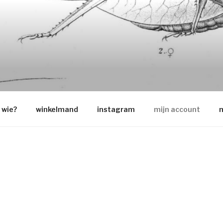
O
wie?
winkelmand
instagram
mijn account
m