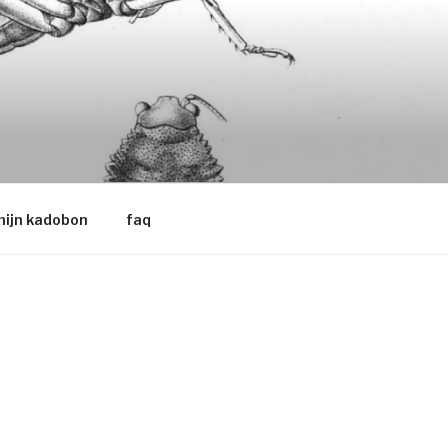
ijn kadobon
faq