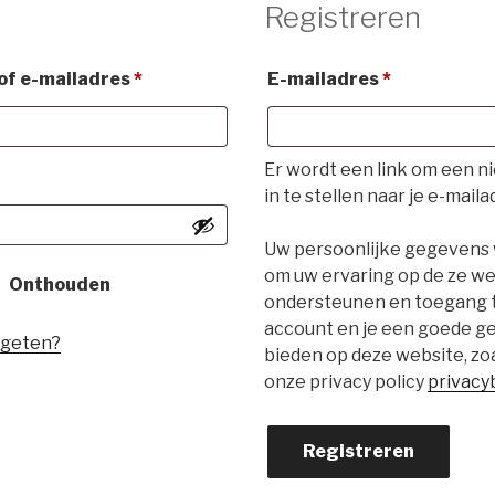
Registreren
Vereist
Vereist
of e-mailadres
*
E-mailadres
*
Er wordt een link om een 
eist
in te stellen naar je e-mail
Uw persoonlijke gegevens
om uw ervaring op de ze we
Onthouden
ondersteunen en toegang te
account en je een goede ge
rgeten?
bieden op deze website, zo
onze privacy policy
privacy
Registreren