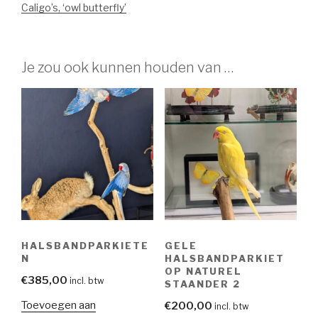
Caligo’s, ‘owl butterfly’
Je zou ook kunnen houden van …
HALSBANDPARKIETE
GELE
N
HALSBANDPARKIET
OP NATUREL
€
385,00
incl. btw
STAANDER 2
Toevoegen aan
€
200,00
incl. btw