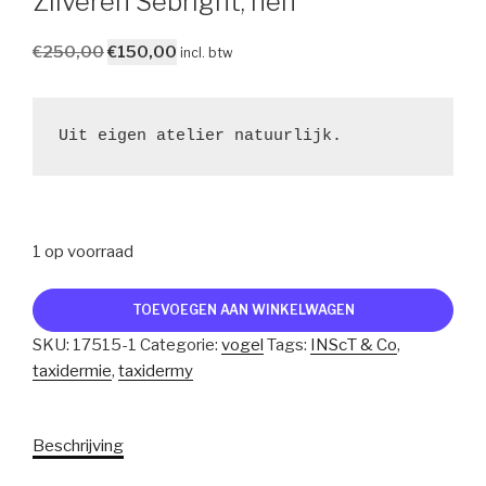
Zilveren Sebright, hen
Oorspronkelijke
Huidige
€
250,00
€
150,00
incl. btw
prijs
prijs
was:
is:
€250,00.
€150,00.
Uit eigen atelier natuurlijk.
1 op voorraad
Zilveren
TOEVOEGEN AAN WINKELWAGEN
Sebright,
SKU:
17515-1
Categorie:
vogel
Tags:
INScT & Co
,
hen
taxidermie
,
taxidermy
aantal
Beschrijving