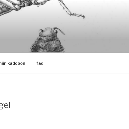
ijn kadobon
faq
gel