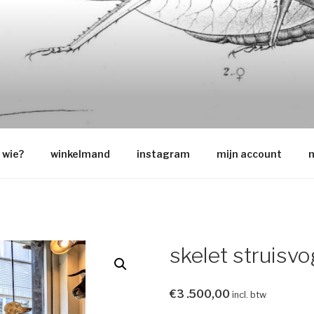
O
wie?
winkelmand
instagram
mijn account
m
skelet struisvo
€
3 .500,00
incl. btw