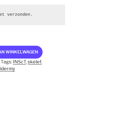
et verzonden.
AN WINKELWAGEN
Tags:
INScT
,
skelet
xidermy