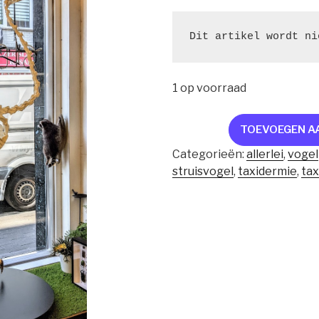
Dit artikel wordt ni
1 op voorraad
skelet
TOEVOEGEN A
struisvogel
Categorieën:
allerlei
,
vogel
aantal
struisvogel
,
taxidermie
,
ta