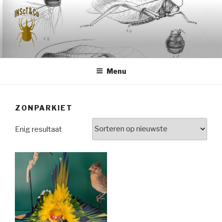
Naar
de
inhoud
springen
INSCT & CO
Menu
ZONPARKIET
Enig resultaat