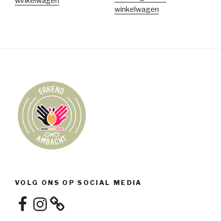
winkelwagen
was:
is:
winkelwagen
€250,00.
€150,00.
VOLG ONS OP SOCIAL MEDIA
Facebook
Instagram