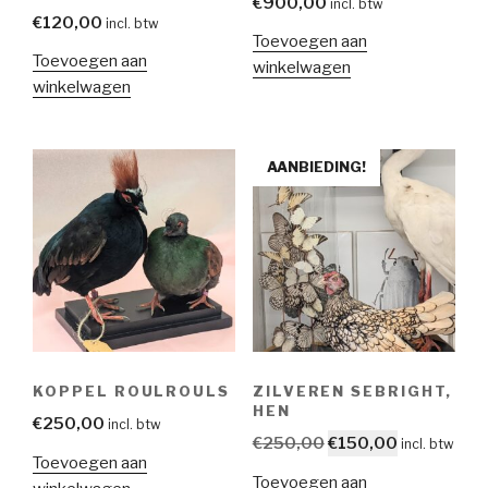
€
900,00
incl. btw
€
120,00
incl. btw
Toevoegen aan
Toevoegen aan
winkelwagen
winkelwagen
AANBIEDING!
KOPPEL ROULROULS
ZILVEREN SEBRIGHT,
HEN
€
250,00
incl. btw
Oorspronkelijke
Huidige
€
250,00
€
150,00
incl. btw
Toevoegen aan
prijs
prijs
Toevoegen aan