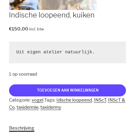
Indische loopeend, kuiken
€
150,00
incl. btw
Uit eigen atelier natuurlijk.
1 op voorraad
Indische
TOEVOEGEN AAN WINKELWAGEN
loopeend,
Categorie:
vogel
Tags:
Idische loopeend
,
INScT
,
INScT &
kuiken
Co
,
taxidermie
,
taxidermy
aantal
Beschrijving