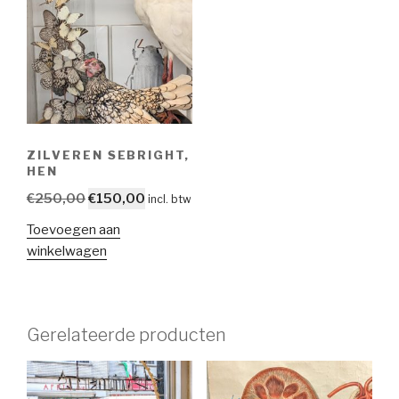
ZILVEREN SEBRIGHT,
HEN
Oorspronkelijke
Huidige
€
250,00
€
150,00
incl. btw
prijs
prijs
Toevoegen aan
was:
is:
winkelwagen
€250,00.
€150,00.
Gerelateerde producten