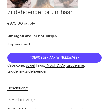
Zijdehoender bruin, haan
€
375,00
incl. btw
Uit eigen atelier natuurlijk.
1 op voorraad
Zijdehoender
TOEVOEGEN AAN WINKELWAGEN
bruin,
Categorie:
vogel
Tags:
INScT & Co
,
taxidermie
,
haan
taxidermy
,
zijdehoender
aantal
Beschrijving
Beschrijving