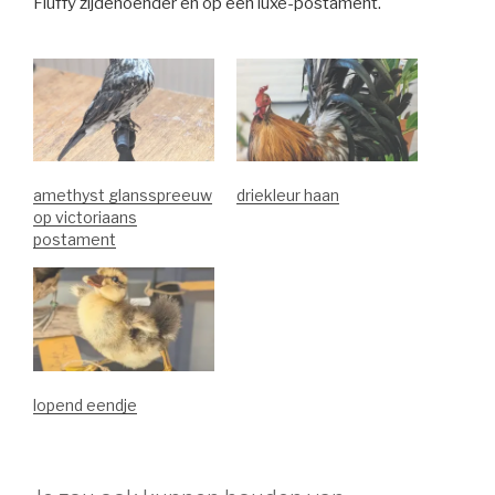
Fluffy zijdehoender en op een luxe-postament.
amethyst glansspreeuw
driekleur haan
op victoriaans
postament
lopend eendje