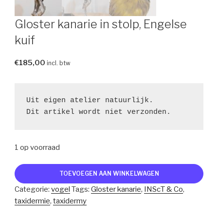
Gloster kanarie in stolp, Engelse
kuif
€
185,00
incl. btw
Uit eigen atelier natuurlijk.

Dit artikel wordt niet verzonden.
1 op voorraad
Gloster
TOEVOEGEN AAN WINKELWAGEN
kanarie
Categorie:
vogel
Tags:
Gloster kanarie
,
INScT & Co
,
in
taxidermie
,
taxidermy
stolp,
Engelse