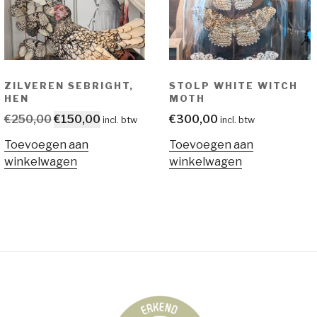
ZILVEREN SEBRIGHT,
STOLP WHITE WITCH
HEN
MOTH
Oorspronkelijke
Huidige
€
250,00
€
150,00
€
300,00
incl. btw
incl. btw
prijs
prijs
Toevoegen aan
Toevoegen aan
was:
is:
winkelwagen
winkelwagen
€250,00.
€150,00.