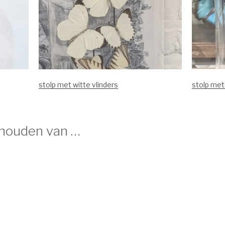
stolp met witte vlinders
stolp me
 houden van …