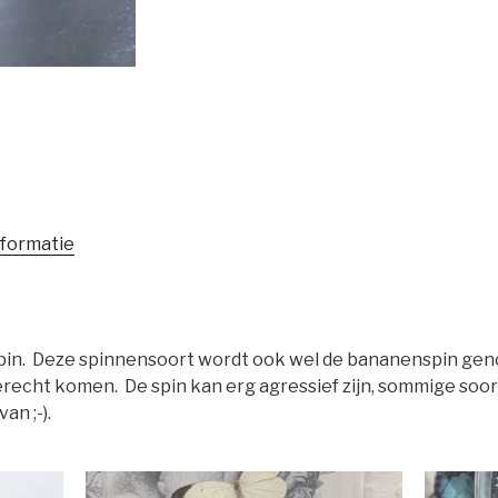
nformatie
in. Deze spinnensoort wordt ook wel de bananenspin gen
recht komen. De spin kan erg agressief zijn, sommige soorte
an ;-).