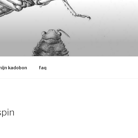
ijn kadobon
faq
spin