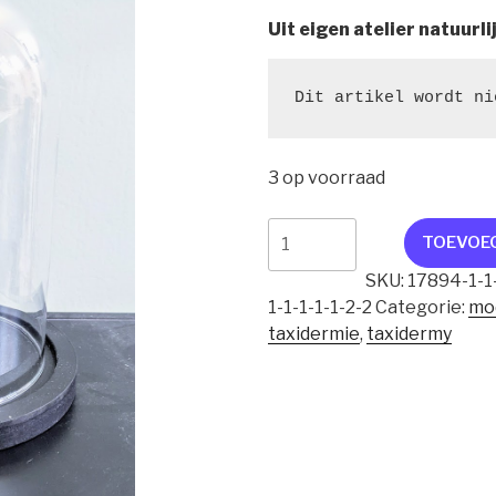
Uit eigen atelier natuurli
Dit artikel wordt ni
3 op voorraad
stolp
TOEVOE
bananenspin
SKU:
17894-1-1-
aantal
1-1-1-1-1-2-2
Categorie:
mo
taxidermie
,
taxidermy