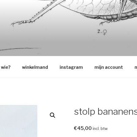
O
wie?
winkelmand
instagram
mijn account
m
stolp bananen
€
45,00
incl. btw