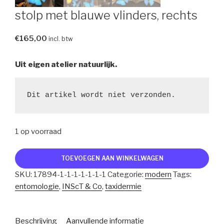
stolp met blauwe vlinders, rechts
€
165,00
incl. btw
Uit eigen atelier natuurlijk.
Dit artikel wordt niet verzonden.
1 op voorraad
stolp
TOEVOEGEN AAN WINKELWAGEN
met
SKU:
17894-1-1-1-1-1-1-1
Categorie:
modern
Tags:
blauwe
entomologie
,
INScT & Co
,
taxidermie
vlinders,
rechts
aantal
Beschrijving
Aanvullende informatie