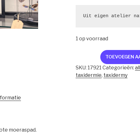
Uit eigen atelier na
1 op voorraad
skelet
TOEVOEGEN A
pad
SKU:
17921
Categorieën:
al
in
taxidermie
,
taxidermy
kader
aantal
nformatie
rote moeraspad.