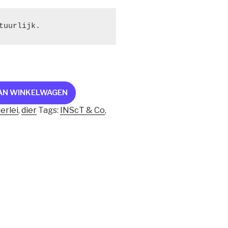
tuurlijk.
AN WINKELWAGEN
lerlei
,
dier
Tags:
INScT & Co
,