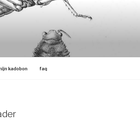
ijn kadobon
faq
ader