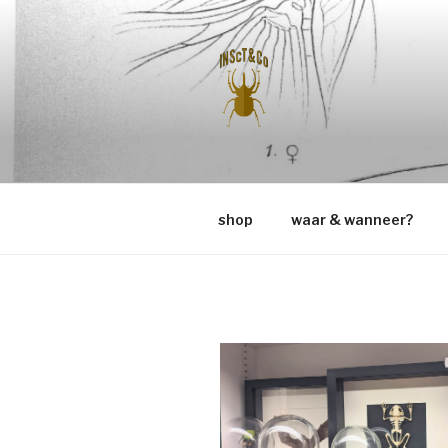
Naar
de
inhoud
springen
INSCT & C
shop
waar & wanneer?