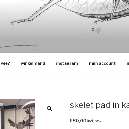
O
wie?
winkelmand
instagram
mijn account
m
skelet pad in k
€
80,00
incl. btw