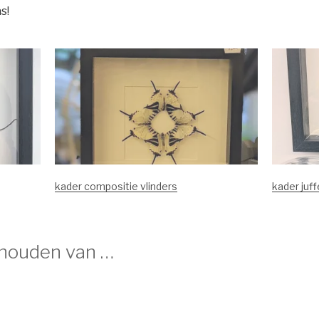
s!
kader compositie vlinders
kader juff
 houden van …