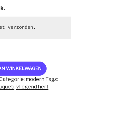
jk.
et verzonden.
AN WINKELWAGEN
Categorie:
modern
Tags:
uqueti
,
vliegend hert