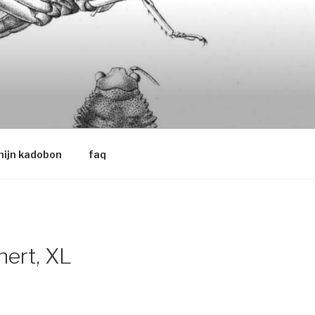
ijn kadobon
faq
hert, XL