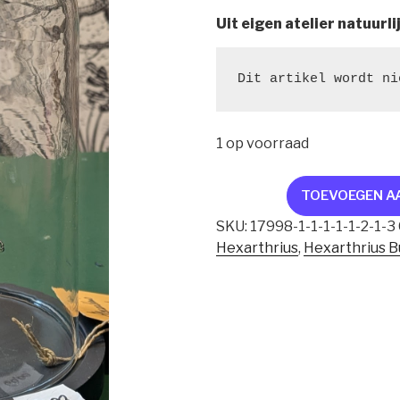
Uit eigen atelier natuurli
Dit artikel wordt ni
1 op voorraad
stolp
TOEVOEGEN A
vliegend
SKU:
17998-1-1-1-1-1-2-1-3
hert,
Hexarthrius
,
Hexarthrius B
XL
aantal