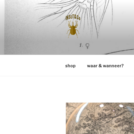
Naar
de
inhoud
springen
INSCT & C
shop
waar & wanneer?