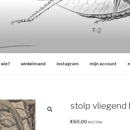
O
wie?
winkelmand
instagram
mijn account
m
stolp vliegend 
€
60,00
incl. btw