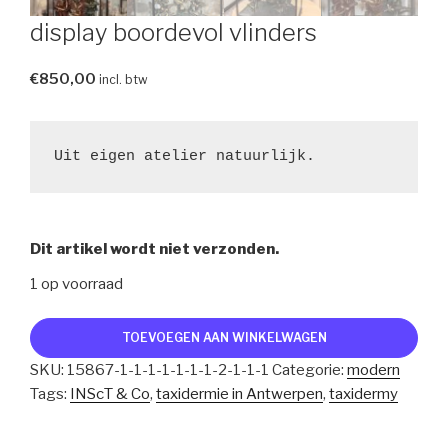
display boordevol vlinders
€
850,00
incl. btw
Uit eigen atelier natuurlijk.
Dit artikel wordt niet verzonden.
1 op voorraad
display
TOEVOEGEN AAN WINKELWAGEN
boordevol
SKU:
15867-1-1-1-1-1-1-1-2-1-1-1
Categorie:
modern
vlinders
Tags:
INScT & Co
,
taxidermie in Antwerpen
,
taxidermy
aantal