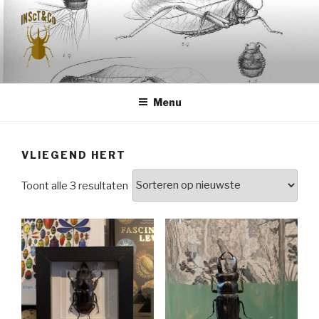
Naar
de
inhoud
springen
INSCT & CO
Menu
VLIEGEND HERT
Gesorteerd
Toont alle 3 resultaten
op
nieuwste