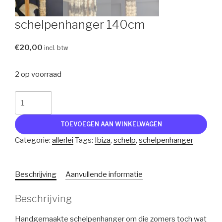
schelpenhanger 140cm
€
20,00
incl. btw
2 op voorraad
schelpenhanger
140cm
aantal
TOEVOEGEN AAN WINKELWAGEN
Categorie:
allerlei
Tags:
Ibiza
,
schelp
,
schelpenhanger
Beschrijving
Aanvullende informatie
Beschrijving
Handgemaakte schelpenhanger om die zomers toch wat