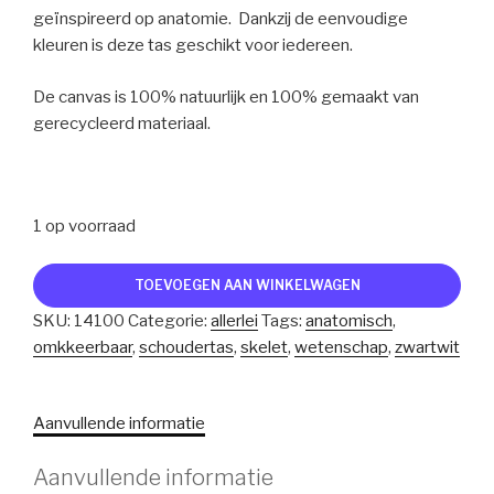
geïnspireerd op anatomie. Dankzij de eenvoudige
kleuren is deze tas geschikt voor iedereen.
De canvas is 100% natuurlijk en 100% gemaakt van
gerecycleerd materiaal.
1 op voorraad
grote
TOEVOEGEN AAN WINKELWAGEN
canvas
SKU:
14100
Categorie:
allerlei
Tags:
anatomisch
,
schoudertas,
omkkeerbaar
,
schoudertas
,
skelet
,
wetenschap
,
zwartwit
skelet
aantal
Aanvullende informatie
Aanvullende informatie