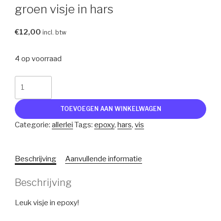
groen visje in hars
€
12,00
incl. btw
4 op voorraad
groen
visje
in
TOEVOEGEN AAN WINKELWAGEN
hars
Categorie:
allerlei
Tags:
epoxy
,
hars
,
vis
aantal
Beschrijving
Aanvullende informatie
Beschrijving
Leuk visje in epoxy!