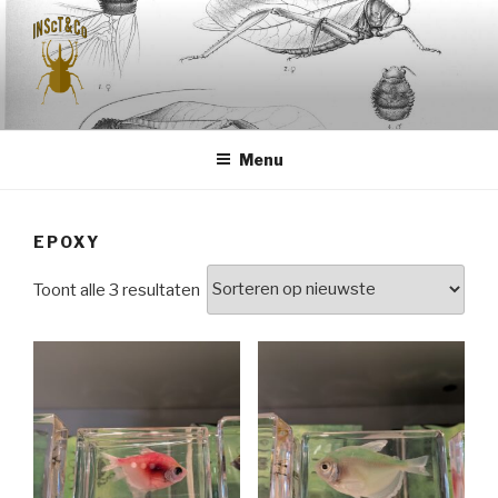
Naar
de
inhoud
springen
INSCT & CO
Menu
EPOXY
Gesorteerd
Toont alle 3 resultaten
op
nieuwste