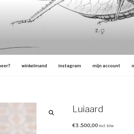
O
neer?
winkelmand
instagram
mijn account
m
Luiaard
€
3 .500,00
incl. btw