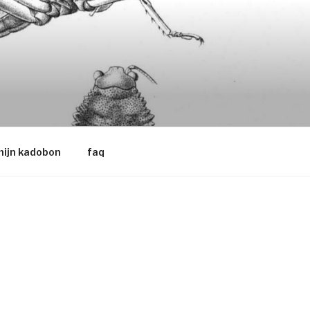
ijn kadobon
faq