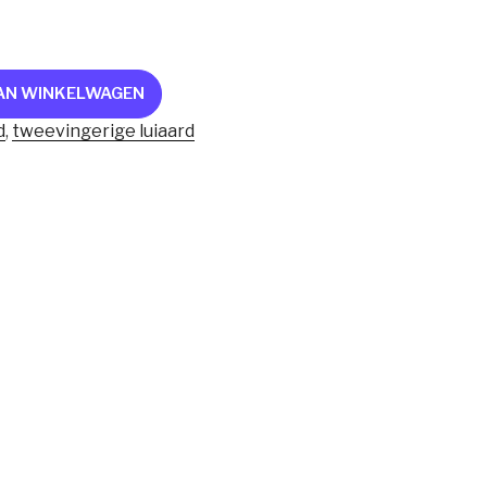
AN WINKELWAGEN
d
,
tweevingerige luiaard