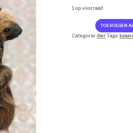
1 op voorraad
Luiaard
TOEVOEGEN A
aantal
Categorie:
dier
Tags:
luiaar