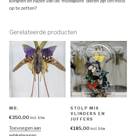
konijnen en hazen van de ‘moeilijkere’ dieren zijn om mooi
op te zetten?
Gerelateerde producten
MR.
STOLP MIX
VLINDERS EN
€
350,00
incl. btw
JUFFERS
Toevoegen aan
€
185,00
incl. btw
winkelwagen