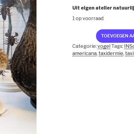
Uit eigen atelier natuurli
1 op voorraad
kuiken
TOEVOEGEN A
nandoe
Categorie:
vogel
Tags:
INS
aantal
americana
,
taxidermie
,
tax