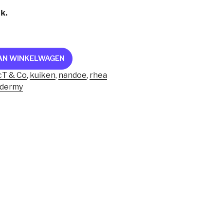
jk.
AN WINKELWAGEN
cT & Co
,
kuiken
,
nandoe
,
rhea
idermy