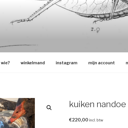
O
wie?
winkelmand
instagram
mijn account
m
kuiken nandoe
€
220,00
incl. btw