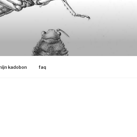
ijn kadobon
faq