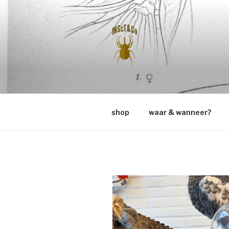
Naar
de
inhoud
springen
INSCT & C
shop
waar & wanneer?