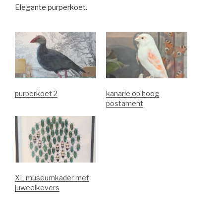
Elegante purperkoet.
purperkoet 2
kanarie op hoog
postament
XL museumkader met
juweelkevers