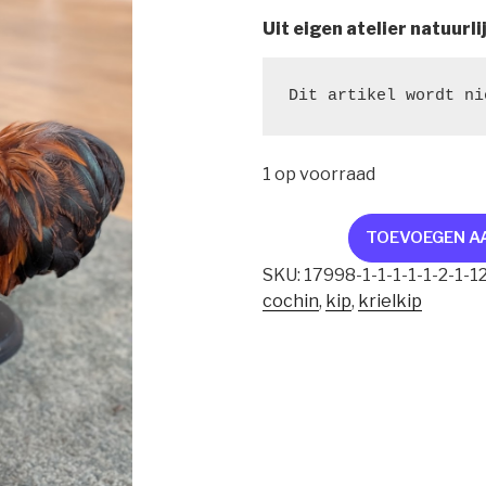
Uit eigen atelier natuurli
Dit artikel wordt ni
1 op voorraad
cochin
TOEVOEGEN A
krielkip
SKU:
17998-1-1-1-1-1-2-1-1
aantal
cochin
,
kip
,
krielkip