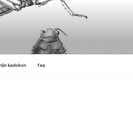
ijn kadobon
faq