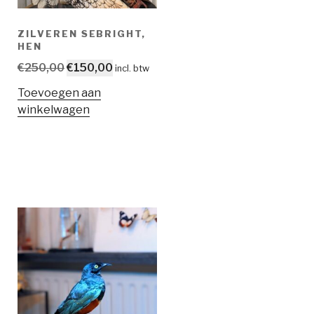
ZILVEREN SEBRIGHT,
HEN
Oorspronkelijke
Huidige
€
250,00
€
150,00
incl. btw
prijs
prijs
Toevoegen aan
was:
is:
winkelwagen
€250,00.
€150,00.