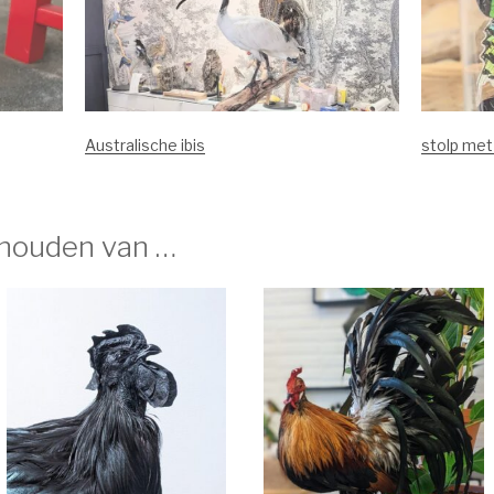
Australische ibis
stolp met 
 houden van …