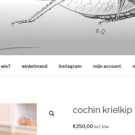
O
wie?
winkelmand
instagram
mijn account
m
cochin krielkip
€
250,00
incl. btw