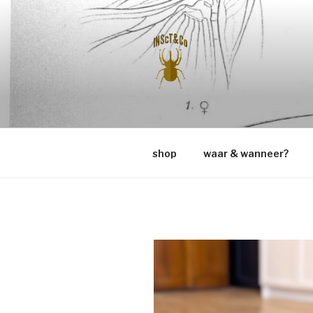
Naar
de
inhoud
springen
INSCT & C
shop
waar & wanneer?