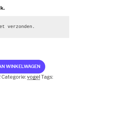
jk.
et verzonden.
AN WINKELWAGEN
2
Categorie:
vogel
Tags: