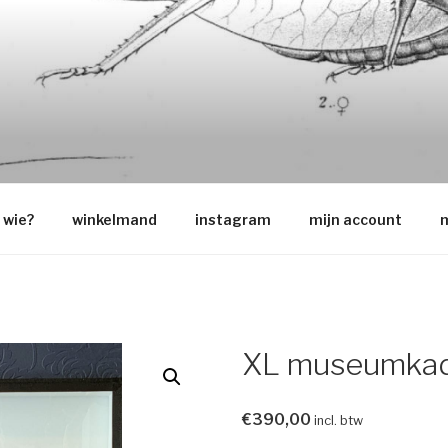
O
wie?
winkelmand
instagram
mijn account
m
XL museumkad
€
390,00
incl. btw