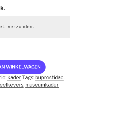
jk.
et verzonden.
AN WINKELWAGEN
ie:
kader
Tags:
buprestidae
,
eelkevers
,
museumkader