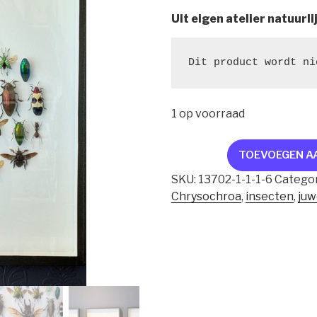
Uit eigen atelier natuurli
Dit product wordt ni
1 op voorraad
XL
TOEVOEGEN A
museumkader
SKU:
13702-1-1-1-6
Categor
met
Chrysochroa
,
insecten
,
juw
kevers
aantal