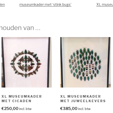
den
museumkader met ‘stink bugs’
XL museu
 houden van …
XL MUSEUMKADER
XL MUSEUMKADER
MET CICADEN
MET JUWEELKEVERS
€
250,00
€
385,00
incl. btw
incl. btw