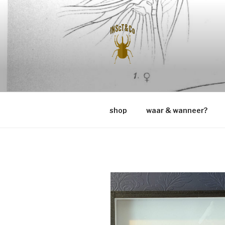
Naar
de
inhoud
springen
INSCT & C
shop
waar & wanneer?