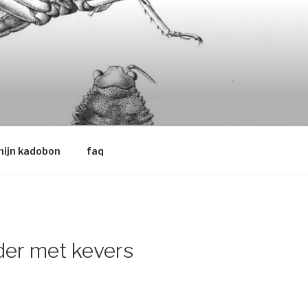
ijn kadobon
faq
er met kevers