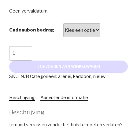
Geen vervaldatum.
Cadeaubon bedrag
Kadobon
aantal
TOEVOEGEN AAN WINKELWAGEN
SKU:
N/B
Categorieën:
allerlei
,
kadobon
,
nieuw
Beschrijving
Aanvullende informatie
Beschrijving
Iemand verrassen zonder het huis te moeten verlaten?