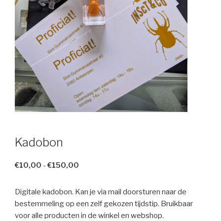
Kadobon
Prijsklasse:
€
10,00
-
€
150,00
€10,00
tot
Digitale kadobon. Kan je via mail doorsturen naar de
€150,00
bestemmeling op een zelf gekozen tijdstip. Bruikbaar
voor alle producten in de winkel en webshop.