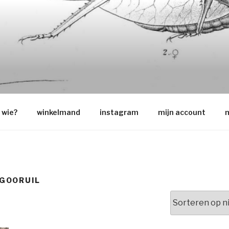
O
wie?
winkelmand
instagram
mijn account
m
GOORUIL