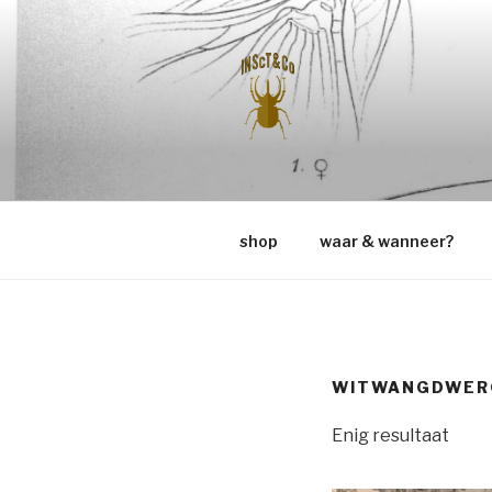
Naar
de
inhoud
springen
INSCT & C
shop
waar & wanneer?
WITWANGDWER
Enig resultaat