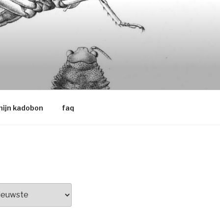
ijn kadobon
faq