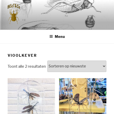
Naar
de
inhoud
springen
INSCT & CO
Menu
VIOOLKEVER
Gesorteerd
Toont alle 2 resultaten
op
nieuwste