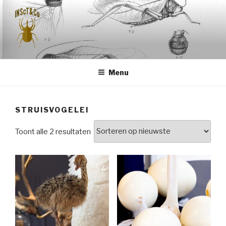
Naar
de
inhoud
springen
INSCT & CO
Menu
STRUISVOGELEI
Gesorteerd
Toont alle 2 resultaten
op
nieuwste