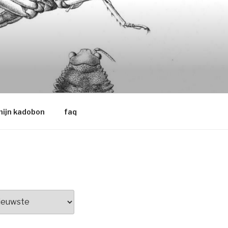
ijn kadobon
faq