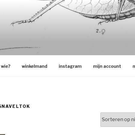
O
wie?
winkelmand
instagram
mijn account
m
SNAVELTOK