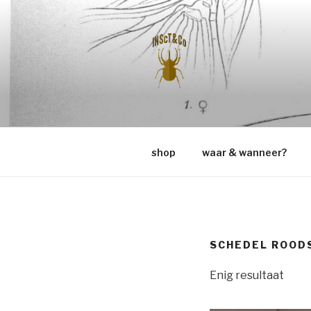
Naar
de
inhoud
springen
INSCT & C
shop
waar & wanneer?
SCHEDEL ROOD
Enig resultaat