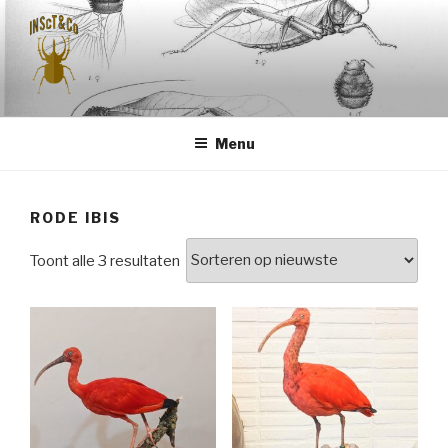
Naar
de
inhoud
springen
INSCT & CO
Menu
RODE IBIS
Gesorteerd
Toont alle 3 resultaten
op
nieuwste