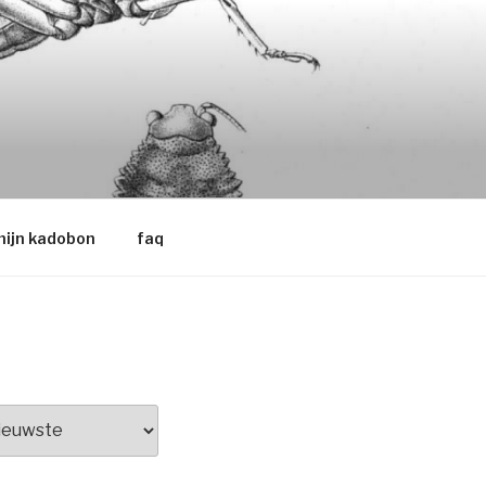
ijn kadobon
faq