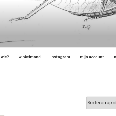
O
wie?
winkelmand
instagram
mijn account
m