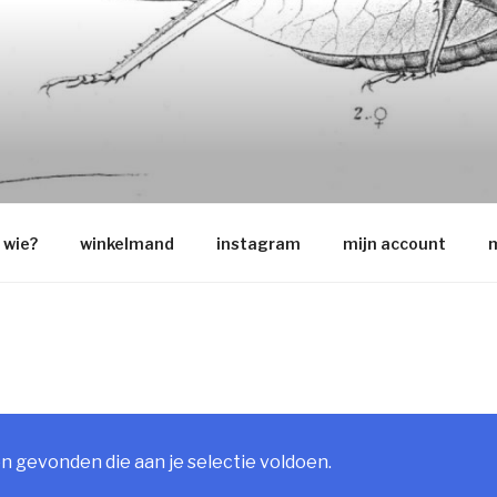
O
wie?
winkelmand
instagram
mijn account
m
 gevonden die aan je selectie voldoen.