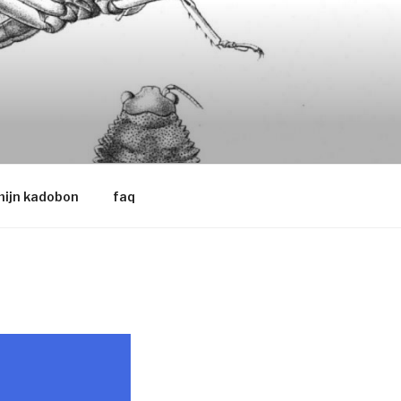
ijn kadobon
faq