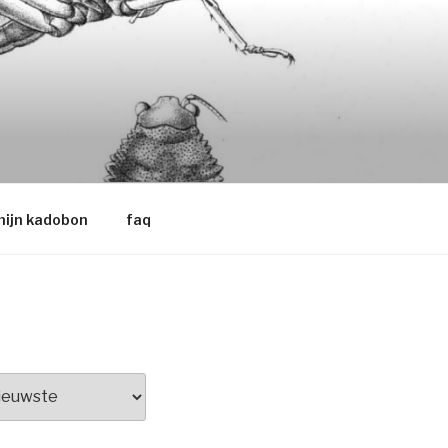
ijn kadobon
faq