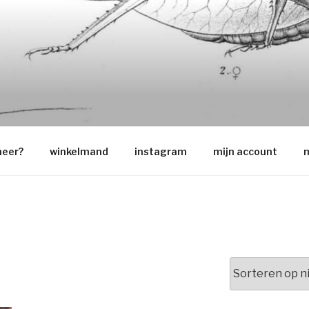
O
neer?
winkelmand
instagram
mijn account
m