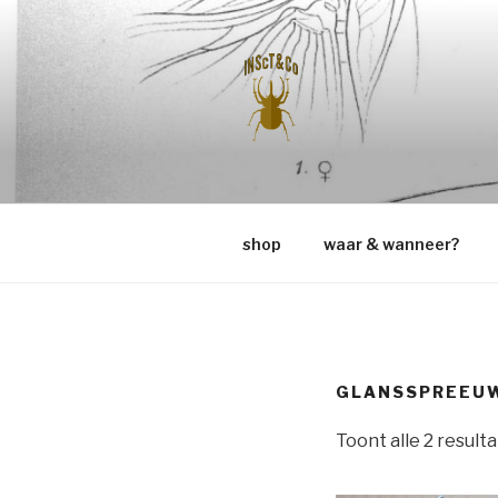
Naar
de
inhoud
springen
INSCT & C
shop
waar & wanneer?
GLANSSPREEU
Toont alle 2 result