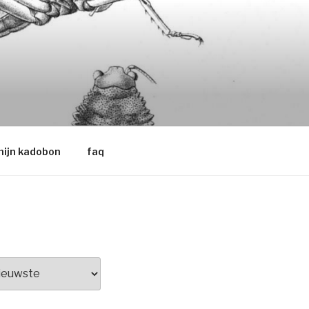
ijn kadobon
faq