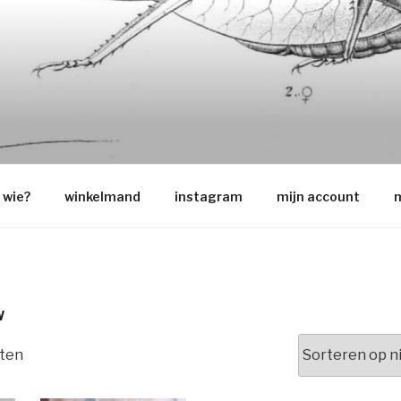
O
wie?
winkelmand
instagram
mijn account
m
W
Gesorteerd
aten
op
nieuwste