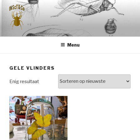
Naar
de
inhoud
springen
INSCT & CO
Menu
GELE VLINDERS
Enig resultaat