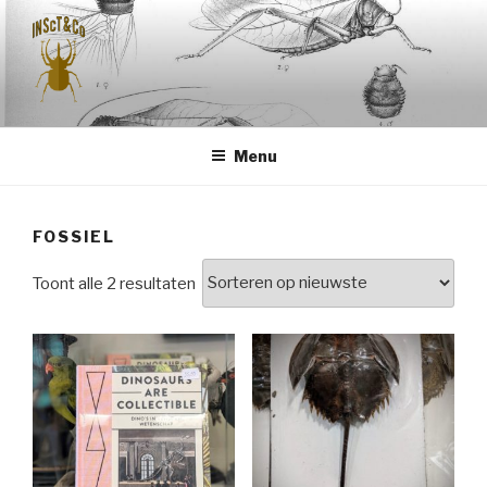
Naar
de
inhoud
springen
INSCT & CO
Menu
FOSSIEL
Gesorteerd
Toont alle 2 resultaten
op
nieuwste