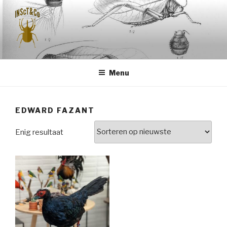
Naar
de
inhoud
springen
INSCT & CO
Menu
EDWARD FAZANT
Enig resultaat