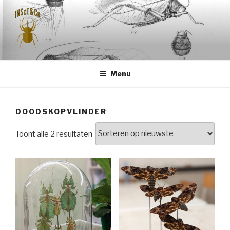
Naar
de
inhoud
springen
INSCT & CO
Menu
DOODSKOPVLINDER
Gesorteerd
Toont alle 2 resultaten
op
nieuwste