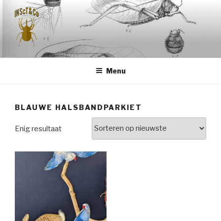
Naar
de
inhoud
springen
INSCT & CO
Menu
BLAUWE HALSBANDPARKIET
Enig resultaat